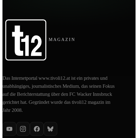
MAGAZIN
Das Internetportal www.tivoli12.at ist ein privates und
unabhängiges, journalistisches Medium, das seinen Fokus
auf die Berichterstattung über den FC Wacker Innsbruck
gerichtet hat. Gegründet wurde das tivoli12 magazin im
Jahr 2008.