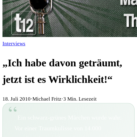
Interviews
„Ich habe davon geträumt,
jetzt ist es Wirklichkeit!“
18. Juli 2010
·
Michael Fritz
·
3
Min. Lesezeit
Ein schwarz-grünes Märchen wurde wahr.
Vor einer Traumkulisse von 14.000