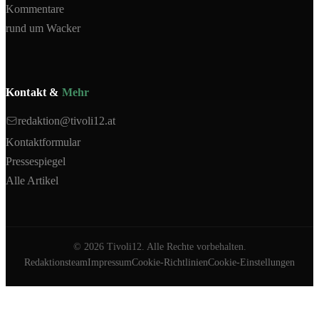
Kommentare
rund um Wacker
Kontakt &
Mehr
redaktion@tivoli12.at
Kontaktformular
Pressespiegel
Alle Artikel
©
2026
Tivoli12. Alle Rechte vorbehalten.
Redaktionsteam
Impressum
Cookie-Richtlinien
Cookie-Einstellungen