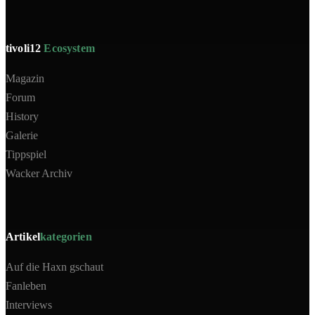
tivoli12
Ecosystem
Magazin
Forum
History
Galerie
Tippspiel
Wacker Archiv
Artikel
kategorien
Auf die Haxn gschaut
Fanleben
Interviews