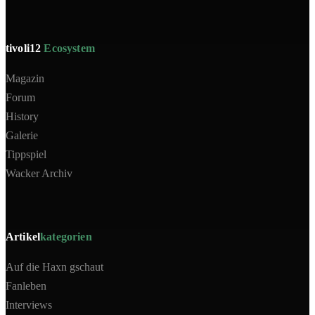
tivoli12
Ecosystem
Magazin
Forum
History
Galerie
Tippspiel
Wacker Archiv
Artikel
kategorien
Auf die Haxn gschaut
Fanleben
Interviews