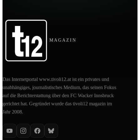
MAGAZIN
Das Internetportal www.tivoli12.at ist ein privates und
unabhängiges, journalistisches Medium, das seinen Fokus
auf die Berichterstattung über den FC Wacker Innsbruck
gerichtet hat. Gegründet wurde das tivoli12 magazin im
Jahr 2008.