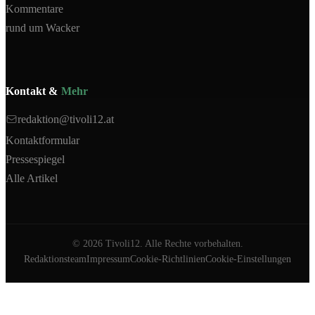
Kommentare
rund um Wacker
Kontakt &
Mehr
redaktion@tivoli12.at
Kontaktformular
Pressespiegel
Alle Artikel
©
2026
Tivoli12. Alle Rechte vorbehalten.
Redaktionsteam
Impressum
Cookie-Richtlinien
Cookie-Einstellungen