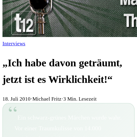
Interviews
„Ich habe davon geträumt,
jetzt ist es Wirklichkeit!“
18. Juli 2010
·
Michael Fritz
·
3
Min. Lesezeit
Ein schwarz-grünes Märchen wurde wahr.
Vor einer Traumkulisse von 14.000