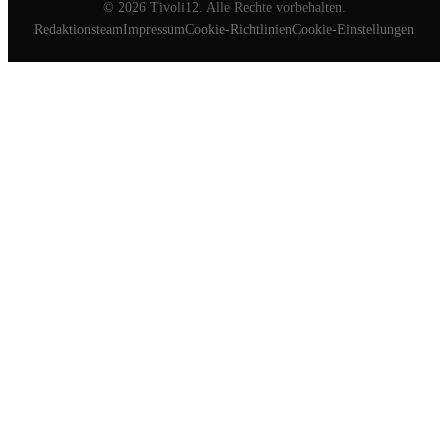
©
2026
Tivoli12. Alle Rechte vorbehalten.
Redaktionsteam
Impressum
Cookie-Richtlinien
Cookie-Einstellungen