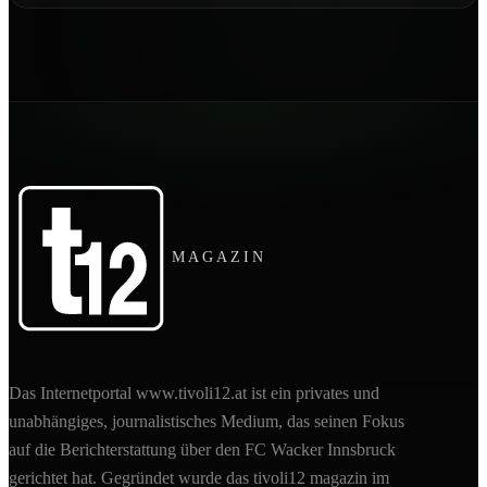
MAGAZIN
Das Internetportal www.tivoli12.at ist ein privates und
unabhängiges, journalistisches Medium, das seinen Fokus
auf die Berichterstattung über den FC Wacker Innsbruck
gerichtet hat. Gegründet wurde das tivoli12 magazin im