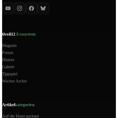
tivoli12
Ecosystem
Magazin
Forum
History
Galerie
Tippspiel
Wacker Archiv
Artikel
kategorien
Auf die Haxn gschaut