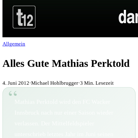
Allgemein
Alles Gute Mathias Perktold
4. Juni 2012
·
Michael Hohlbrugger
·
3
Min. Lesezeit
Mathias Perktold wird den FC Wacker
Innsbruck nach nur einer Saison wieder
verlassen. Der Mittelfeldspieler
unterschrieb letztes Jahr im Juni seinen