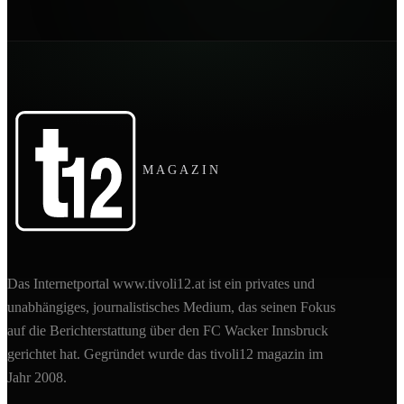
MAGAZIN
Das Internetportal www.tivoli12.at ist ein privates und
unabhängiges, journalistisches Medium, das seinen Fokus
auf die Berichterstattung über den FC Wacker Innsbruck
gerichtet hat. Gegründet wurde das tivoli12 magazin im
Jahr 2008.