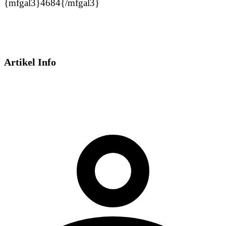
{mfgal3}4684{/mfgal3}
Artikel Info