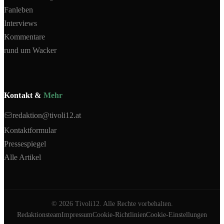
Fanleben
Interviews
Kommentare
rund um Wacker
Kontakt &
Mehr
redaktion@tivoli12.at
Kontaktformular
Pressespiegel
Alle Artikel
©
2026
Tivoli12. Alle Rechte vorbehalten.
Redaktionsteam
Impressum
Cookie-Richtlinien
Cookie-Einstellungen