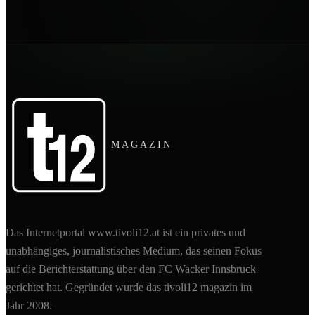
MAGAZIN
Das Internetportal www.tivoli12.at ist ein privates und
unabhängiges, journalistisches Medium, das seinen Fokus
auf die Berichterstattung über den FC Wacker Innsbruck
gerichtet hat. Gegründet wurde das tivoli12 magazin im
Jahr 2008.