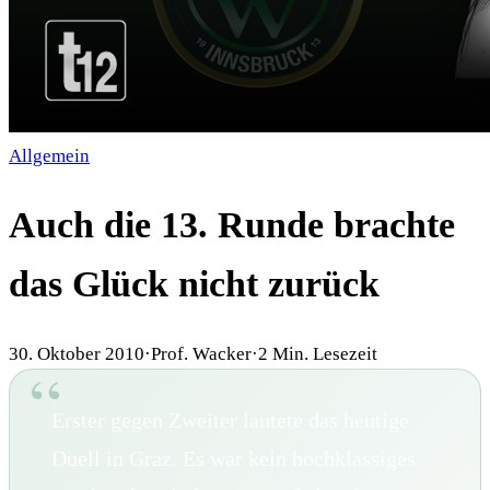
Allgemein
Auch die 13. Runde brachte
das Glück nicht zurück
30. Oktober 2010
·
Prof. Wacker
·
2
Min. Lesezeit
Erster gegen Zweiter lautete das heutige
Duell in Graz. Es war kein hochklassiges