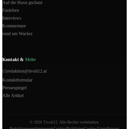
Auf die Haxn gschaut
Fanleben
Interviews
Kommentare
rund um Wacker
Kontakt &
Mehr
redaktion@tivoli12.at
Kontaktformular
Pressespiegel
Alle Artikel
©
2026
Tivoli12. Alle Rechte vorbehalten.
Redaktionsteam
Impressum
Cookie-Richtlinien
Cookie-Einstellungen