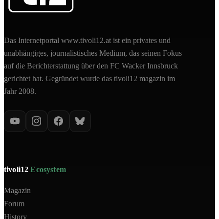
Das Internetportal www.tivoli12.at ist ein privates und
unabhängiges, journalistisches Medium, das seinen Fokus
auf die Berichterstattung über den FC Wacker Innsbruck
gerichtet hat. Gegründet wurde das tivoli12 magazin im
Jahr 2008.
tivoli12
Ecosystem
Magazin
Forum
History