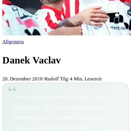
Allgemein
Danek Vaclav
20. Dezember 2010
·
Rudolf Tilg
·
4
Min. Lesezeit
Danek beim Torjubel im August 1994
Danek kam 1989 zum frisch gekürten
österreichischen Meister FC Swarovski
Tirol nach Innsbruck. Mit einer