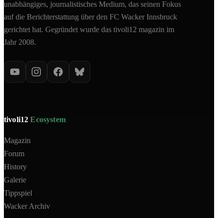
unabhängiges, journalistisches Medium, das seinen Fokus
auf die Berichterstattung über den FC Wacker Innsbruck
gerichtet hat. Gegründet wurde das tivoli12 magazin im
Jahr 2008.
tivoli12
Ecosystem
Magazin
Forum
History
Galerie
Tippspiel
Wacker Archiv