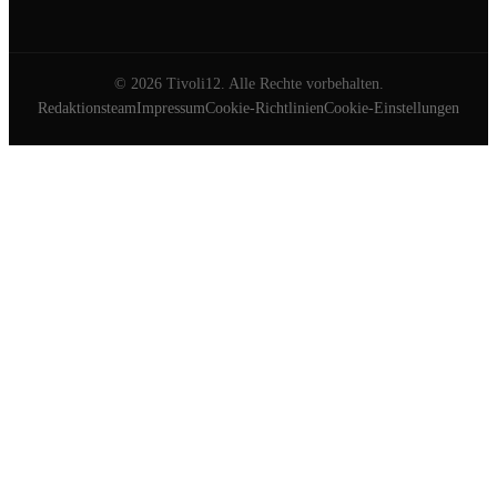
©
2026
Tivoli12. Alle Rechte vorbehalten.
Redaktionsteam
Impressum
Cookie-Richtlinien
Cookie-Einstellungen