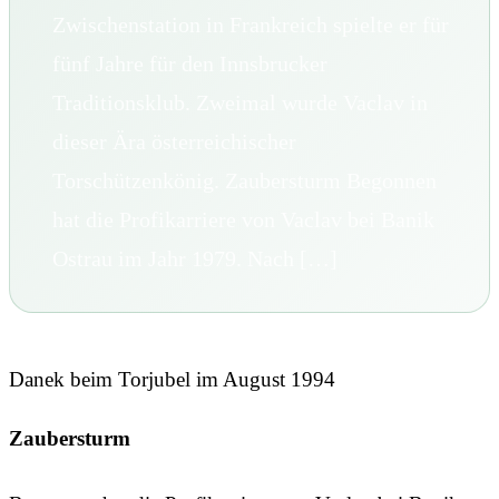
Zwischenstation in Frankreich spielte er für
fünf Jahre für den Innsbrucker
Traditionsklub. Zweimal wurde Vaclav in
dieser Ära österreichischer
Torschützenkönig. Zaubersturm Begonnen
hat die Profikarriere von Vaclav bei Banik
Ostrau im Jahr 1979. Nach […]
Danek beim Torjubel im August 1994
Zaubersturm