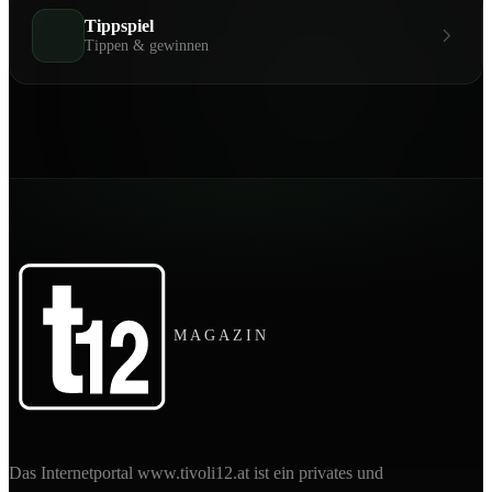
Tippspiel
Tippen & gewinnen
MAGAZIN
Das Internetportal www.tivoli12.at ist ein privates und