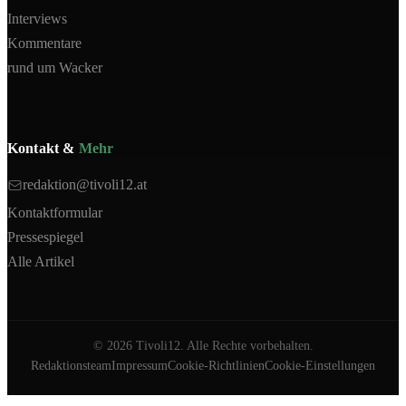
Interviews
Kommentare
rund um Wacker
Kontakt &
Mehr
redaktion@tivoli12.at
Kontaktformular
Pressespiegel
Alle Artikel
©
2026
Tivoli12. Alle Rechte vorbehalten.
Redaktionsteam
Impressum
Cookie-Richtlinien
Cookie-Einstellungen