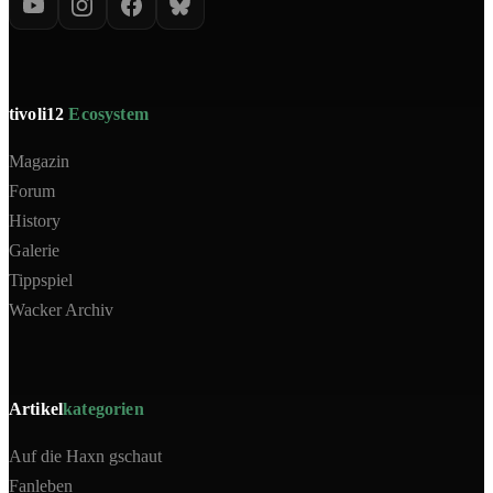
tivoli12
Ecosystem
Magazin
Forum
History
Galerie
Tippspiel
Wacker Archiv
Artikel
kategorien
Auf die Haxn gschaut
Fanleben