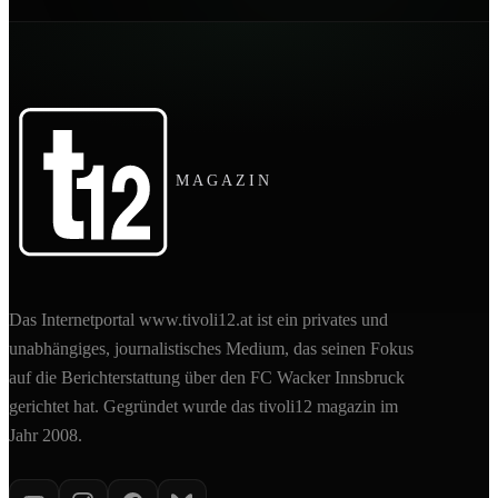
MAGAZIN
Das Internetportal www.tivoli12.at ist ein privates und
unabhängiges, journalistisches Medium, das seinen Fokus
auf die Berichterstattung über den FC Wacker Innsbruck
gerichtet hat. Gegründet wurde das tivoli12 magazin im
Jahr 2008.