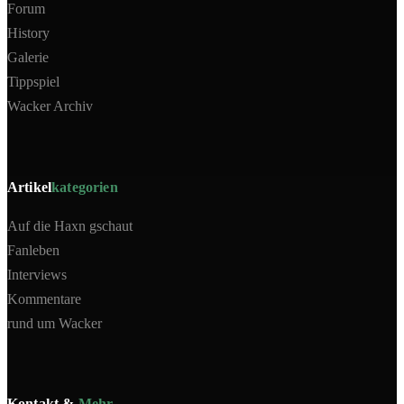
Forum
History
Galerie
Tippspiel
Wacker Archiv
Artikel
kategorien
Auf die Haxn gschaut
Fanleben
Interviews
Kommentare
rund um Wacker
Kontakt &
Mehr