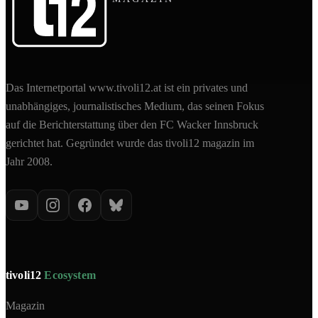
Das Internetportal www.tivoli12.at ist ein privates und
unabhängiges, journalistisches Medium, das seinen Fokus
auf die Berichterstattung über den FC Wacker Innsbruck
gerichtet hat. Gegründet wurde das tivoli12 magazin im
Jahr 2008.
tivoli12
Ecosystem
Magazin