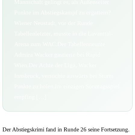
Mannschaft gelingt es, als Außenseiter
Punkte im Abstiegskampf zu ergattern?
Wiener Neustadt, vor der Runde
Tabellenletzter, musste in die Lavanttal-
Arena zum WAC.Der Tabellenneunte
Admira Wacker gastierte bei Rapid
Wien.Der Achte der Liga, Wacker
Innsbruck, versuchte auswärts bei Sturm
Punkte zu holen.Im einzigen Sonntagsspiel
empfing […]
Der Abstiegskrimi fand in Runde 26 seine Fortsetzung.