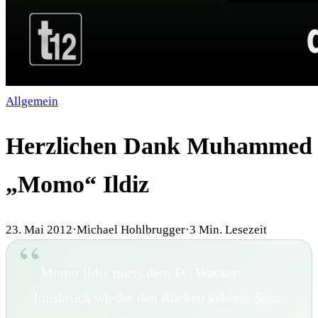
Allgemein
Herzlichen Dank Muhammed
„Momo“ Ildiz
23. Mai 2012
·
Michael Hohlbrugger
·
3
Min. Lesezeit
Momo Ildiz muss dem FC Wacker
Innsbruck wieder den Rücken kehren. Sein