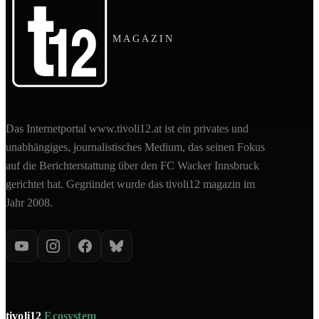
MAGAZIN
Das Internetportal www.tivoli12.at ist ein privates und
unabhängiges, journalistisches Medium, das seinen Fokus
auf die Berichterstattung über den FC Wacker Innsbruck
gerichtet hat. Gegründet wurde das tivoli12 magazin im
Jahr 2008.
tivoli12
Ecosystem