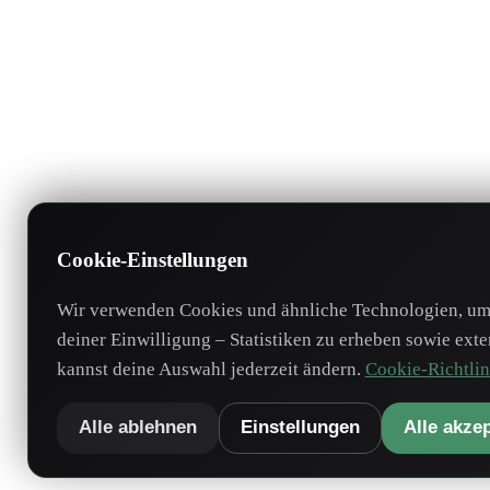
Cookie-Einstellungen
Wir verwenden Cookies und ähnliche Technologien, um 
deiner Einwilligung – Statistiken zu erheben sowie ext
kannst deine Auswahl jederzeit ändern.
Cookie-Richtlin
Alle ablehnen
Einstellungen
Alle akze