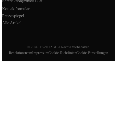
redaktion@tivoli12.at
Kontaktformular
Pressespiegel
Alle Artikel
©
2026
Tivoli12. Alle Rechte vorbehalten.
Redaktionsteam
Impressum
Cookie-Richtlinien
Cookie-Einstellungen