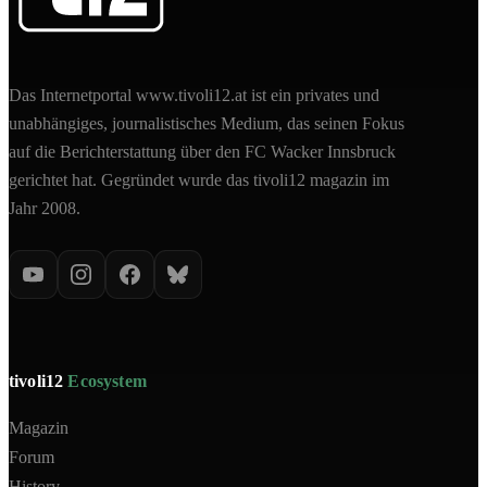
Das Internetportal www.tivoli12.at ist ein privates und
unabhängiges, journalistisches Medium, das seinen Fokus
auf die Berichterstattung über den FC Wacker Innsbruck
gerichtet hat. Gegründet wurde das tivoli12 magazin im
Jahr 2008.
tivoli12
Ecosystem
Magazin
Forum
History