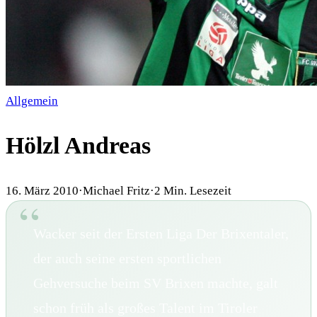
Allgemein
Hölzl Andreas
16. März 2010
·
Michael Fritz
·
2
Min. Lesezeit
Wacker seit der Ersten Liga Der Brixentaler,
der auch seine ersten sportlichen
Gehversuche beim SV Brixen machte, galt
schon früh als großes Talent im Tiroler