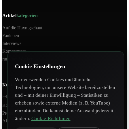
Artikel
kategorien
Auf die Haxn gschaut
Fanleben
Interviews
Kommentare
rund um Wacker
Cookie-Einstellungen
Wir verwenden Cookies und ähnliche
Kontakt &
Mehr
Technologien, um unsere Website bereitzustellen
und – mit deiner Einwilligung – Statistiken zu
redaktion@tivoli12.at
erheben sowie externe Medien (z. B. YouTube)
Kontaktformular
einzubinden. Du kannst deine Auswahl jederzeit
Pressespiegel
ändern.
Cookie-Richtlinien
Alle Artikel