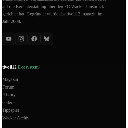
auf die Berichterstattung über den FC Wacker Innsbruck
gerichtet hat. Gegründet wurde das tivoli12 magazin im
Jahr 2008.
tivoli12
Ecosystem
Magazin
Forum
History
Galerie
Tippspiel
Wacker Archiv