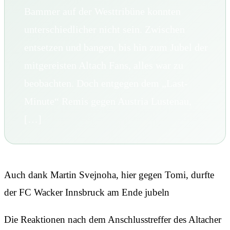
Bammer auf der Westtribüne konnten
unterschiedlicher nicht sein. Zwischen
entsetzen und bangen, bis hin zum Jubel der
mitgereisten Altach Fans, alles war zu
beobachten. Doch entgegen dem „Last-
Minute“ Remis gegen Austria Lustenau,
[…]
Auch dank Martin Svejnoha, hier gegen Tomi, durfte
der FC Wacker Innsbruck am Ende jubeln
Die Reaktionen nach dem Anschlusstreffer des Altacher