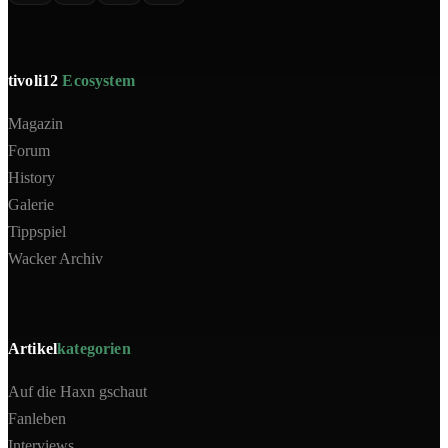
tivoli12
Ecosystem
Magazin
Forum
History
Galerie
Tippspiel
Wacker Archiv
Artikel
kategorien
Auf die Haxn gschaut
Fanleben
Interviews