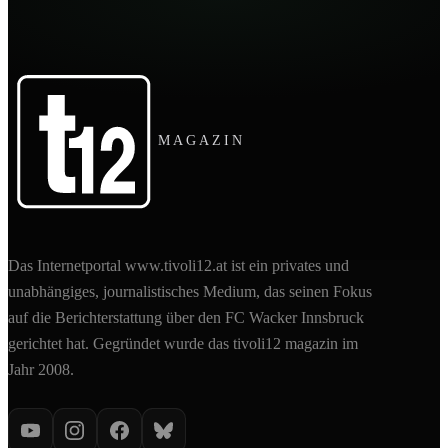
MAGAZIN
Das Internetportal www.tivoli12.at ist ein privates und
unabhängiges, journalistisches Medium, das seinen Fokus
auf die Berichterstattung über den FC Wacker Innsbruck
gerichtet hat. Gegründet wurde das tivoli12 magazin im
Jahr 2008.