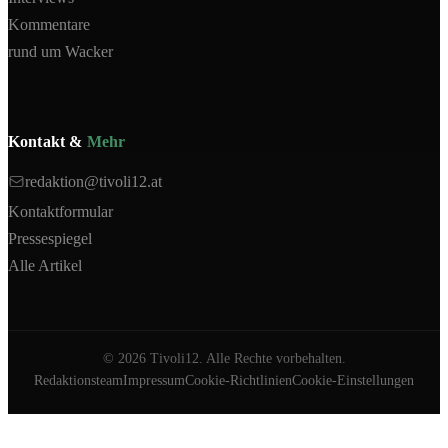
Kommentare
rund um Wacker
Kontakt &
Mehr
redaktion@tivoli12.at
Kontaktformular
Pressespiegel
Alle Artikel
©
2026
Tivoli12. Alle Rechte vorbehalten.
Redaktionsteam
Impressum
Cookie-Richtlinien
Cookie-Einstellungen