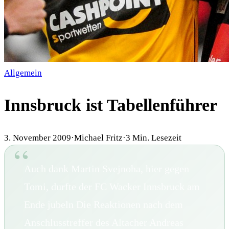
Allgemein
Innsbruck ist Tabellenführer
3. November 2009
·
Michael Fritz
·
3
Min. Lesezeit
Auch dank Martin Svejnoha, hier gegen
Tomi, durfte der FC Wacker Innsbruck am
Ende jubeln Die Reaktionen nach dem
Anschlusstreffer des Altacher Andreas