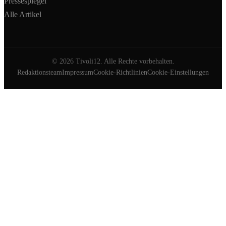
Pressespiegel
Alle Artikel
©
2026
Tivoli12. Alle Rechte vorbehalten.
Redaktionsteam
Impressum
Cookie-Richtlinien
Cookie-Einstellungen