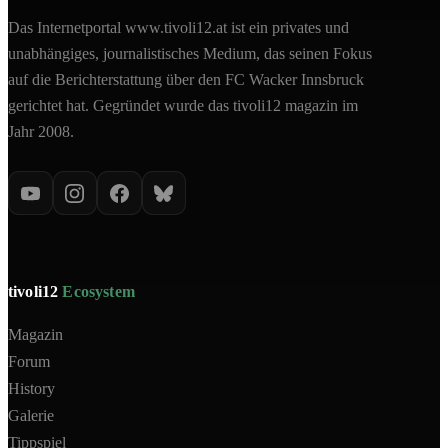
Das Internetportal www.tivoli12.at ist ein privates und
unabhängiges, journalistisches Medium, das seinen Fokus
auf die Berichterstattung über den FC Wacker Innsbruck
gerichtet hat. Gegründet wurde das tivoli12 magazin im
Jahr 2008.
tivoli12
Ecosystem
Magazin
Forum
History
Galerie
Tippspiel