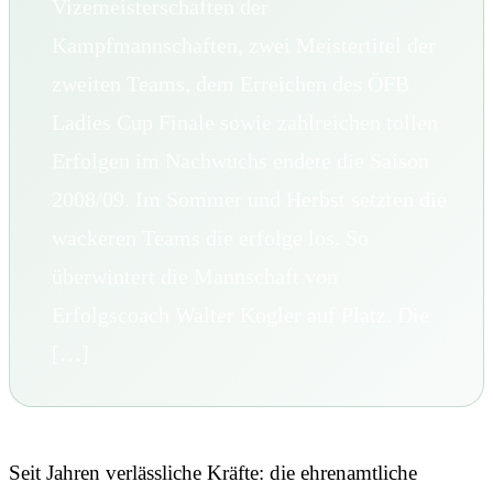
Vizemeisterschaften der
Kampfmannschaften, zwei Meistertitel der
zweiten Teams, dem Erreichen des ÖFB
Ladies Cup Finale sowie zahlreichen tollen
Erfolgen im Nachwuchs endete die Saison
2008/09. Im Sommer und Herbst setzten die
wackeren Teams die erfolge los. So
überwintert die Mannschaft von
Erfolgscoach Walter Kogler auf Platz. Die
[…]
Seit Jahren verlässliche Kräfte: die ehrenamtliche