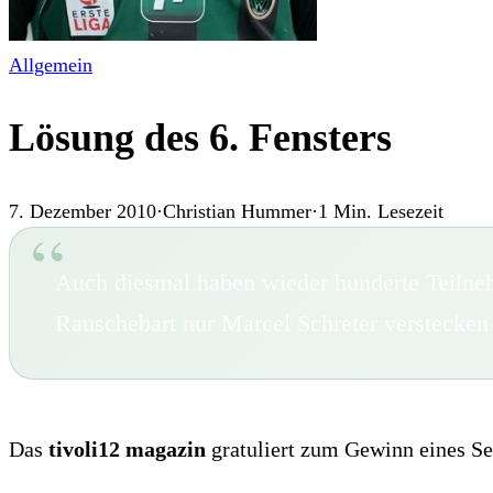
Allgemein
Lösung des 6. Fensters
7. Dezember 2010
·
Christian Hummer
·
1
Min. Lesezeit
Auch diesmal haben wieder hunderte Teilneh
Rauschebart nur Marcel Schreter verstecken 
Das
tivoli12 magazin
gratuliert zum Gewinn eines Se