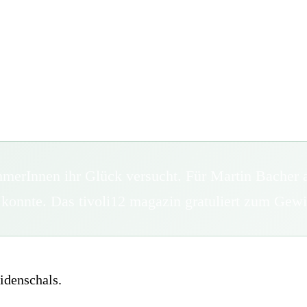
merInnen ihr Glück versucht. Für Martin Bacher au
konnte. Das tivoli12 magazin gratuliert zum Gewi
idenschals.