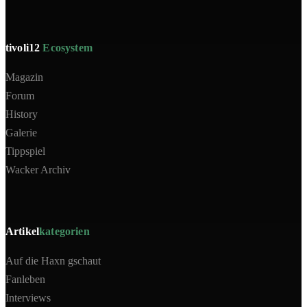
tivoli12
Ecosystem
Magazin
Forum
History
Galerie
Tippspiel
Wacker Archiv
Artikel
kategorien
Auf die Haxn gschaut
Fanleben
Interviews