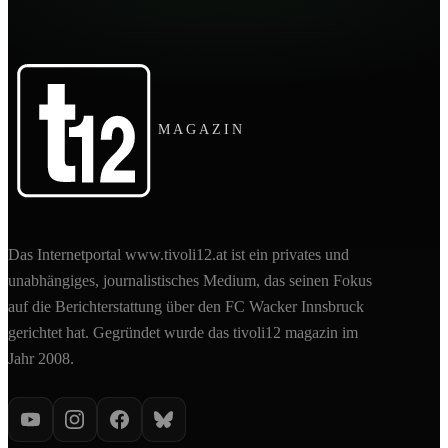
MAGAZIN
Das Internetportal www.tivoli12.at ist ein privates und
unabhängiges, journalistisches Medium, das seinen Fokus
auf die Berichterstattung über den FC Wacker Innsbruck
gerichtet hat. Gegründet wurde das tivoli12 magazin im
Jahr 2008.