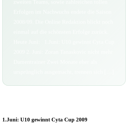
zweiten Teams, sowie zahlreichen tollen
Erfolgen im Nachwuchs endete die Saison
2008/09. Die Online Redaktion blickt noch
einmal auf die schönsten Erfolge zurück.
Heute Juni: 1.Juni: U10 gewinnt Cyta Cup
2009 2. Juni: Zoran Tanaskovic nicht mehr
Damentrainer Zwei Monate eher als
ursprünglich ausgemacht, trennen sich […]
1.Juni: U10 gewinnt Cyta Cup 2009