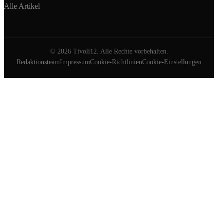
Alle Artikel
©
2026
Tivoli12. Alle Rechte vorbehalten.
Redaktionsteam
Impressum
Cookie-Richtlinien
Cookie-Einstellungen