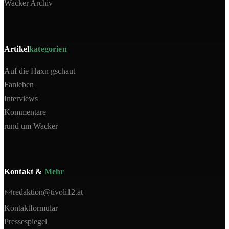
Wacker Archiv
Artikel
kategorien
Auf die Haxn gschaut
Fanleben
Interviews
Kommentare
rund um Wacker
Kontakt &
Mehr
redaktion@tivoli12.at
Kontaktformular
Pressespiegel