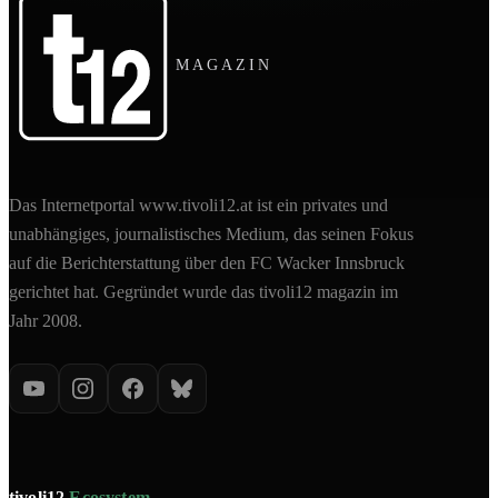
MAGAZIN
Das Internetportal www.tivoli12.at ist ein privates und
unabhängiges, journalistisches Medium, das seinen Fokus
auf die Berichterstattung über den FC Wacker Innsbruck
gerichtet hat. Gegründet wurde das tivoli12 magazin im
Jahr 2008.
tivoli12
Ecosystem