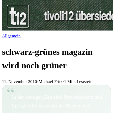
Allgemein
schwarz-grünes magazin
wird noch grüner
11. November 2010
·
Michael Fritz
·
1
Min. Lesezeit
In der heutigen Zeit sind Umweltschutz und
Energieeffizienz zentrale Themen und