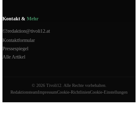
Kontakt &
Mehr
redaktion@tivoli12.at
Kontaktformular
Pressespiegel
Alle Artikel
©
2026
Tivoli12. Alle Rechte vorbehalten.
Redaktionsteam
Impressum
Cookie-Richtlinien
Cookie-Einstellungen