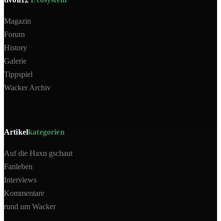
Magazin
Forum
History
Galerie
Tippspiel
Wacker Archiv
Artikel
kategorien
Auf die Haxn gschaut
Fanleben
Interviews
Kommentare
rund um Wacker