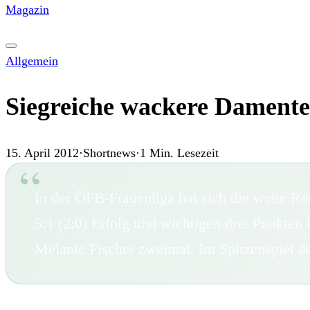
Magazin
Allgemein
Siegreiche wackere Dament
15. April 2012
·
Shortnews
·
1
Min. Lesezeit
In der ÖFB-Frauenliga hat sich die weite 
5:1 (2:0) Erfolg und wichtigen drei Punkten
Melanie Fischer zweimal. Im Spitzenspiel de