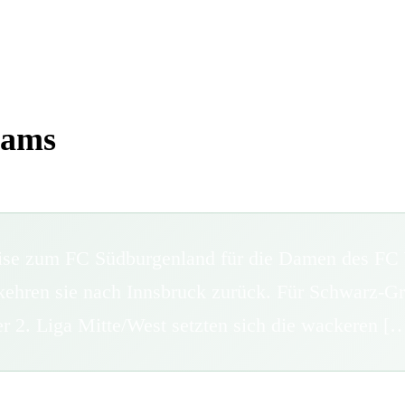
eams
Reise zum FC Südburgenland für die Damen des FC 
 kehren sie nach Innsbruck zurück. Für Schwarz-Gr
r 2. Liga Mitte/West setzten sich die wackeren [