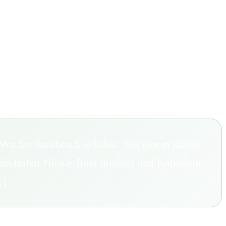
FORUM
HISTORY
GALERIE
TIPPSPIEL
·
·
·
Wacker Innsbruck gelohnt. Mit einem klaren
ün trafen Nicole Billa dreimal und Kapitänin
…]