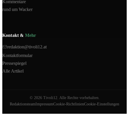
Kommentare
rund um Wacker
Kontakt &
Mehr
redaktion@tivoli12.at
Kontaktformular
Pressespiegel
Alle Artikel
©
2026
Tivoli12. Alle Rechte vorbehalten.
Redaktionsteam
Impressum
Cookie-Richtlinien
Cookie-Einstellungen