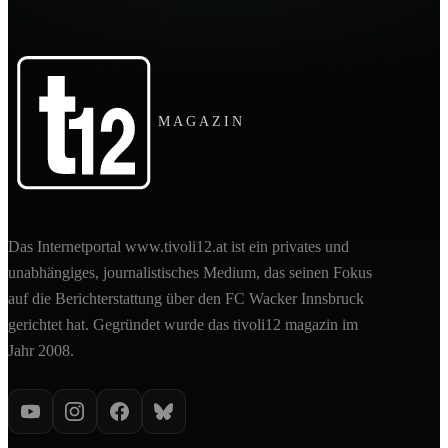
MAGAZIN
Das Internetportal www.tivoli12.at ist ein privates und
unabhängiges, journalistisches Medium, das seinen Fokus
auf die Berichterstattung über den FC Wacker Innsbruck
gerichtet hat. Gegründet wurde das tivoli12 magazin im
Jahr 2008.