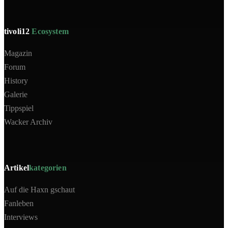
tivoli12
Ecosystem
Magazin
Forum
History
Galerie
Tippspiel
Wacker Archiv
Artikel
kategorien
Auf die Haxn gschaut
Fanleben
Interviews