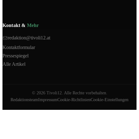
Kontakt &
Mehr
redaktion@tivoli12.at
Kontaktformular
Pressespiegel
Alle Artikel
©
2026
Tivoli12. Alle Rechte vorbehalten.
Redaktionsteam
Impressum
Cookie-Richtlinien
Cookie-Einstellungen