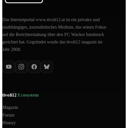
Das Internetportal www.tivoli12.at ist ein privates und
unabhängiges, journalistisches Medium, das seinen Fokus
auf die Berichterstattung über den FC Wacker Innsbruck
gerichtet hat. Gegründet wurde das tivoli12 magazin im
Jahr 2008.
tivoli12
Ecosystem
Magazin
Forum
History