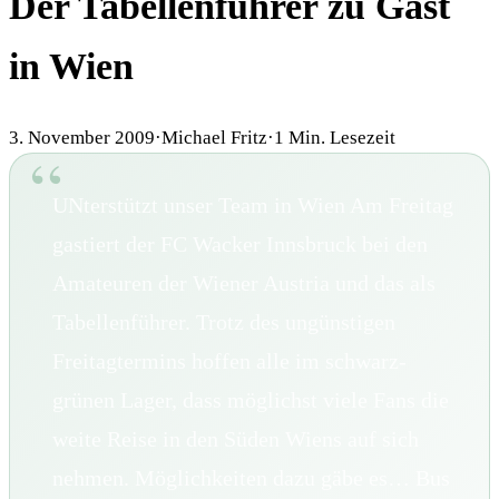
Der Tabellenführer zu Gast
in Wien
3. November 2009
·
Michael Fritz
·
1
Min. Lesezeit
UNterstützt unser Team in Wien Am Freitag
gastiert der FC Wacker Innsbruck bei den
Amateuren der Wiener Austria und das als
Tabellenführer. Trotz des ungünstigen
Freitagtermins hoffen alle im schwarz-
grünen Lager, dass möglichst viele Fans die
weite Reise in den Süden Wiens auf sich
nehmen. Möglichkeiten dazu gäbe es… Bus