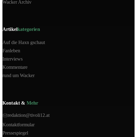
Wacker Archiv
Artikel
kategorien
Auf die Haxn gschaut
Fanleben
Interviews
Kommentare
rund um Wacker
Kontakt &
Mehr
redaktion@tivoli12.at
Kontaktformular
Pressespiegel