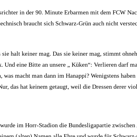
edsrichter in der 90. Minute Erbarmen mit dem FCW Nac
antechnisch braucht sich Schwarz-Grün auch nicht verst
ss sie halt keiner mag. Das sie keiner mag, stimmt ohn
. Und eine Bitte an unsere „ Küken“: Verlieren darf man
, was macht man dann im Hanappi? Wenigstens haben 
ur, das hat keinem getaugt, weil die Dressen derer viol
i wurde im Horr-Stadion die Bundesligapartie zwische
seinem (alten) Namen alle Ehre und wurde für Schwarz