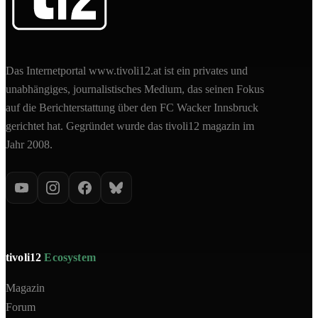
Das Internetportal www.tivoli12.at ist ein privates und
unabhängiges, journalistisches Medium, das seinen Fokus
auf die Berichterstattung über den FC Wacker Innsbruck
gerichtet hat. Gegründet wurde das tivoli12 magazin im
Jahr 2008.
tivoli12
Ecosystem
Magazin
Forum