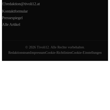
redaktion@tivoli12.at
Kontaktformular
Pressespiegel
Alle Artikel
©
2026
Tivoli12. Alle Rechte vorbehalten.
Redaktionsteam
Impressum
Cookie-Richtlinien
Cookie-Einstellungen