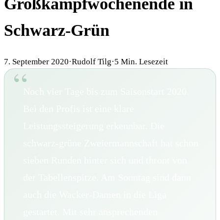
Großkampfwochenende in
Schwarz-Grün
7. September 2020
·
Rudolf Tilg
·
5
Min. Lesezeit
Noch vier Tage bis zum Saisonstart 2020.
Bei den Profis ist eine klare
Leistungssteigerung erkennbar. Die
schwarz-grüne Zweiermannschaft hat schon
sieben Runden hinter sich und thront von
der Tabellenspitze. Am Sonntag sind dann
auch die Wacker-Damen in die Liga
gestartet. Mit sehr ansprechenden