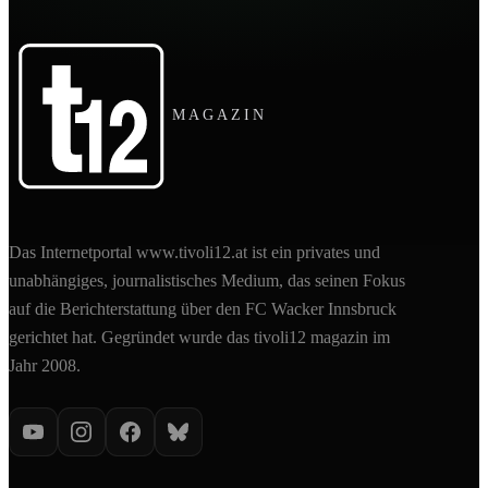
MAGAZIN
Das Internetportal www.tivoli12.at ist ein privates und
unabhängiges, journalistisches Medium, das seinen Fokus
auf die Berichterstattung über den FC Wacker Innsbruck
gerichtet hat. Gegründet wurde das tivoli12 magazin im
Jahr 2008.