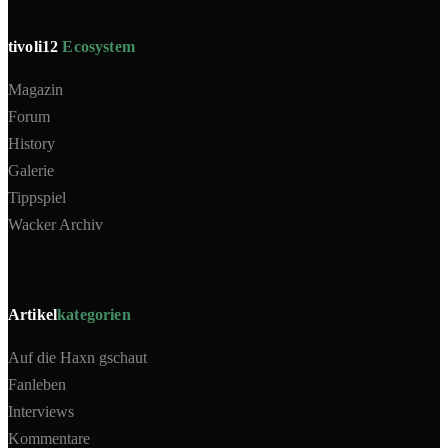
tivoli12
Ecosystem
Magazin
Forum
History
Galerie
Tippspiel
Wacker Archiv
Artikel
kategorien
Auf die Haxn gschaut
Fanleben
Interviews
Kommentare