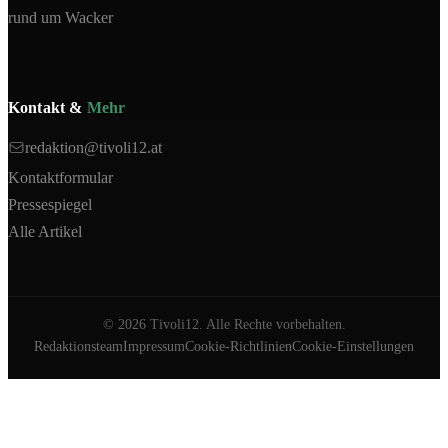
rund um Wacker
Kontakt &
Mehr
redaktion@tivoli12.at
Kontaktformular
Pressespiegel
Alle Artikel
©
2026
Tivoli12. Alle Rechte vorbehalten.
Redaktionsteam
Impressum
Cookie-Richtlinien
Cookie-Einstellungen