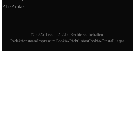
Alle Artikel
©
2026
Tivoli12. Alle Rechte vorbehalten.
Redaktionsteam
Impressum
Cookie-Richtlinien
Cookie-Einstellungen