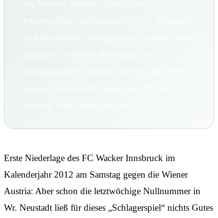
die Wiener Austria: Aber schon die
letztwöchige Nullnummer in Wr. Neustadt
ließ für dieses „Schlagerspiel“ nichts Gutes
erahnen. Ja war es überhaupt ein
Schlagerspiel? Da ging die Post ab Früher
einmal da schnalzte man beim Namen
Austria Wien schon mit der Zunge. […]
Erste Niederlage des FC Wacker Innsbruck im
Kalenderjahr 2012 am Samstag gegen die Wiener
Austria: Aber schon die letztwöchige Nullnummer in
Wr. Neustadt ließ für dieses „Schlagerspiel“ nichts Gutes