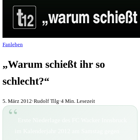
Fanleben
„Warum schießt ihr so
schlecht?“
5. März 2012
·
Rudolf Tilg
·
4
Min. Lesezeit
Erste Niederlage des FC Wacker Innsbruck
im Kalenderjahr 2012 am Samstag gegen