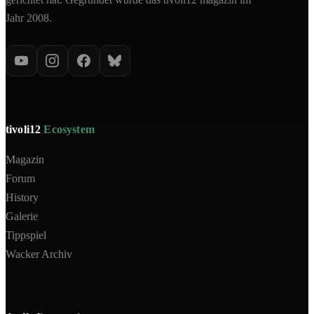
Jahr 2008.
tivoli12
Ecosystem
Magazin
Forum
History
Galerie
Tippspiel
Wacker Archiv