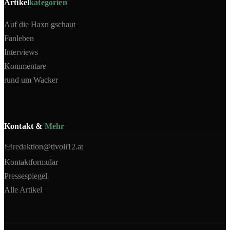
Artikel
kategorien
Auf die Haxn gschaut
Fanleben
Interviews
Kommentare
rund um Wacker
Kontakt &
Mehr
redaktion@tivoli12.at
Kontaktformular
Pressespiegel
Alle Artikel