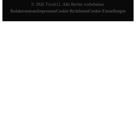
©
2026
Tivoli12. Alle Rechte vorbehalten.
Redaktionsteam
Impressum
Cookie-Richtlinien
Cookie-Einstellungen