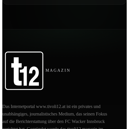
MAGAZIN
Das Internetportal www.tivoli12.at ist ein privates und
unabhängiges, journalistisches Medium, das seinen Fokus
auf die Berichterstattung über den FC Wacker Innsbruck
gerichtet hat. Gegründet wurde das tivoli12 magazin im