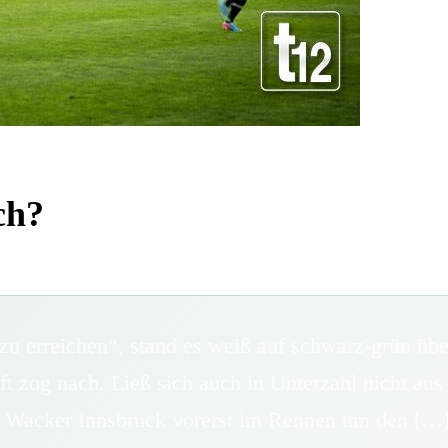
ch?
u erreichen“, stand es weiß auf schwarz-grün übe
t zog nach. Ließ sich auch in Unterzahl nicht au
FC Wacker Innsbruck vorerst im Rennen um den […