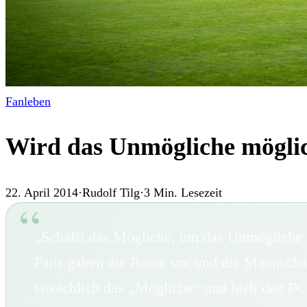
Fanleben
Wird das Unmögliche mögli
22. April 2014
·
Rudolf Tilg
·
3
Min. Lesezeit
„Schafft das Mögliche, um das Unmögliche z
Fans gaben die Route vor und die Mannschaf
tatsächlich das „Mögliche“ und hielt den 