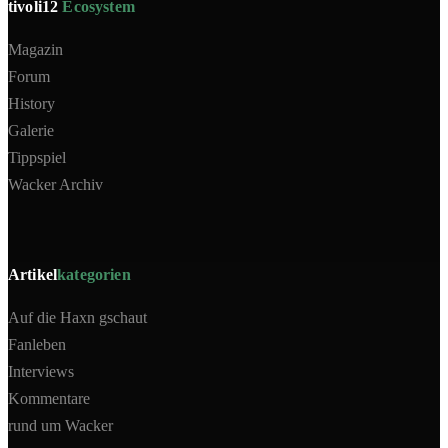
tivoli12
Ecosystem
Magazin
Forum
History
Galerie
Tippspiel
Wacker Archiv
Artikel
kategorien
Auf die Haxn gschaut
Fanleben
Interviews
Kommentare
rund um Wacker