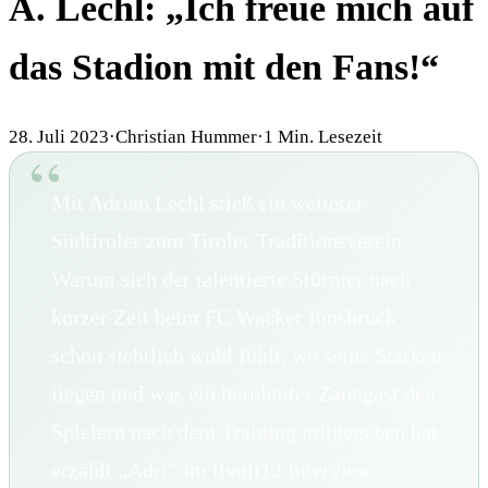
A. Lechl: „Ich freue mich auf
das Stadion mit den Fans!“
28. Juli 2023
·
Christian Hummer
·
1
Min. Lesezeit
Mit Adrian Lechl stieß ein weiterer
Südtiroler zum Tiroler Traditionsverein.
Warum sich der talentierte Stürmer nach
kurzer Zeit beim FC Wacker Innsbruck
schon sichtlich wohl fühlt, wo seine Stärken
liegen und was ein berühmter Zaungast den
Spielern nach dem Training mitgegeben hat,
erzählt „Adri“ im tivoli12 Interview.