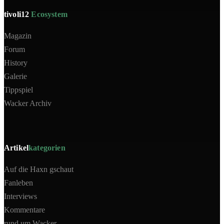
tivoli12
Ecosystem
Magazin
Forum
History
Galerie
Tippspiel
Wacker Archiv
Artikel
kategorien
Auf die Haxn gschaut
Fanleben
Interviews
Kommentare
rund um Wacker