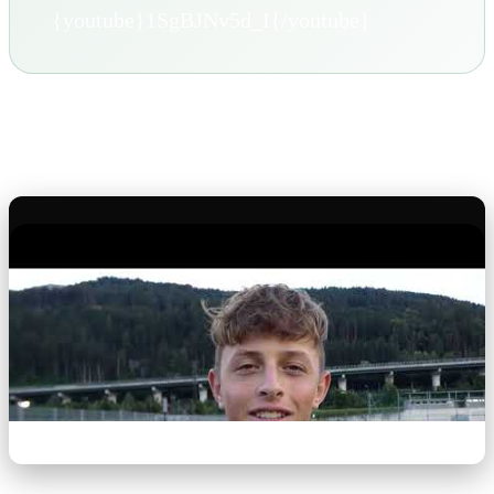
{youtube}1SgBJNv5d_I{/youtube}