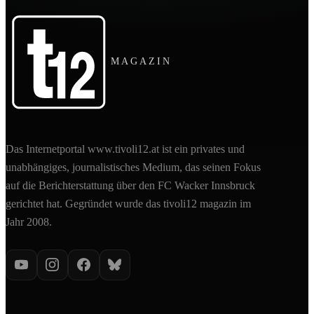
MAGAZIN
Das Internetportal www.tivoli12.at ist ein privates und
unabhängiges, journalistisches Medium, das seinen Fokus
auf die Berichterstattung über den FC Wacker Innsbruck
gerichtet hat. Gegründet wurde das tivoli12 magazin im
Jahr 2008.