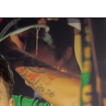
FORUM
HISTORY
GALERIE
TIPPSPIEL
·
·
·