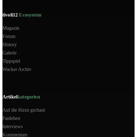
tivoli12
Ecosystem
Magazin
Forum
History
Galerie
Tippspiel
Wacker Archiv
Artikel
kategorien
Auf die Haxn gschaut
Fanleben
Interviews
Kommentare