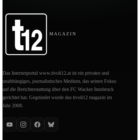
MAGAZIN
Das Internetportal www.tivoli12.at ist ein privates und
unabhängiges, journalistisches Medium, das seinen Fokus
auf die Berichterstattung über den FC Wacker Innsbruck
gerichtet hat. Gegründet wurde das tivoli12 magazin im
Jahr 2008.