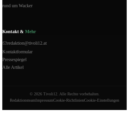
rund um Wacker
Kontakt &
Mehr
redaktion@tivoli12.at
Kontaktformular
Pressespiegel
Alle Artikel
©
2026
Tivoli12. Alle Rechte vorbehalten.
Redaktionsteam
Impressum
Cookie-Richtlinien
Cookie-Einstellungen