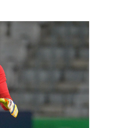
FORUM
HISTORY
GALERIE
TIPPSPIEL
·
·
·