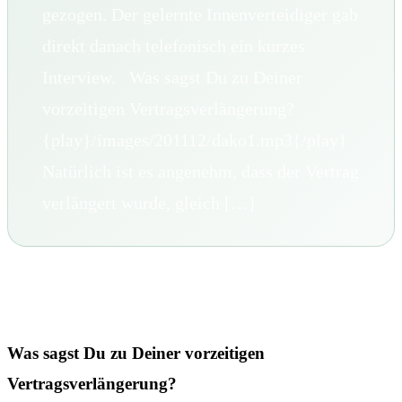
gezogen. Der gelernte Innenverteidiger gab
direkt danach telefonisch ein kurzes
Interview. Was sagst Du zu Deiner
vorzeitigen Vertragsverlängerung?
{play}/images/201112/dako1.mp3{/play}
Natürlich ist es angenehm, dass der Vertrag
verlängert wurde, gleich […]
Was sagst Du zu Deiner vorzeitigen
Vertragsverlängerung?