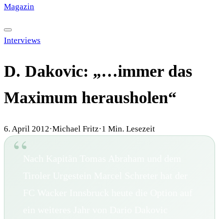
Magazin
·
HISTORY
·
GALERIE
·
TIPPSPIEL
Interviews
D. Dakovic: „…immer das
Maximum herausholen“
6. April 2012
·
Michael Fritz
·
1
Min. Lesezeit
Nach Kapitän Tomas Abraham und dem
Tiroler Urgestein Marcel Schreter hat der
FC Wacker Innsbruck heute die Option auf
ein weiteres Jahr von Dario Dakovic