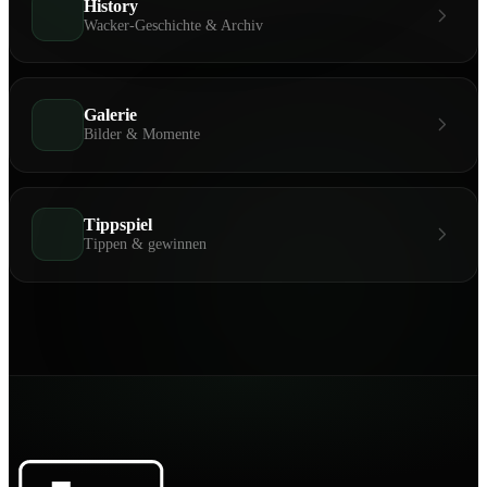
History
Wacker-Geschichte & Archiv
Galerie
Bilder & Momente
Tippspiel
Tippen & gewinnen