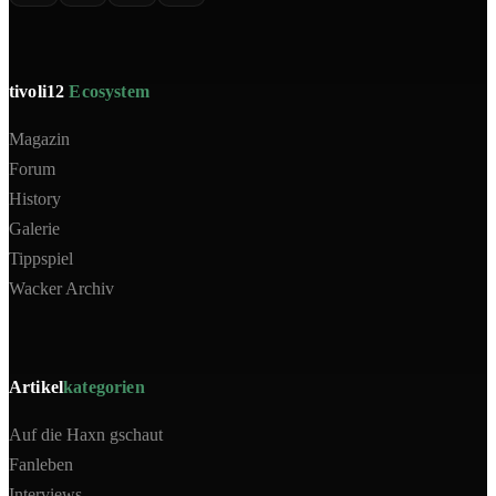
tivoli12
Ecosystem
Magazin
Forum
History
Galerie
Tippspiel
Wacker Archiv
Artikel
kategorien
Auf die Haxn gschaut
Fanleben
Interviews