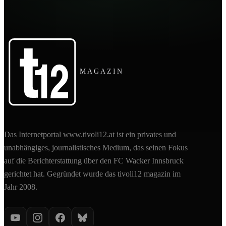
MAGAZIN
Das Internetportal www.tivoli12.at ist ein privates und
unabhängiges, journalistisches Medium, das seinen Fokus
auf die Berichterstattung über den FC Wacker Innsbruck
gerichtet hat. Gegründet wurde das tivoli12 magazin im
Jahr 2008.