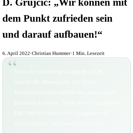
D. Grujcic: „Wir können mit
dem Punkt zufrieden sein
und darauf aufbauen!“
6. April 2022
·
Christian Hummer
·
1
Min. Lesezeit
Trotz der schwierigen Lage des FCW
scheint die Mannschaft des Tiroler
Traditionsvereins endlich den Turnaround
geschafft zu haben. Nach dem 1:1 gegen den
FAC traf sich das tivoli12 magazin mit
Darijo Grujcic und versuchte sich im