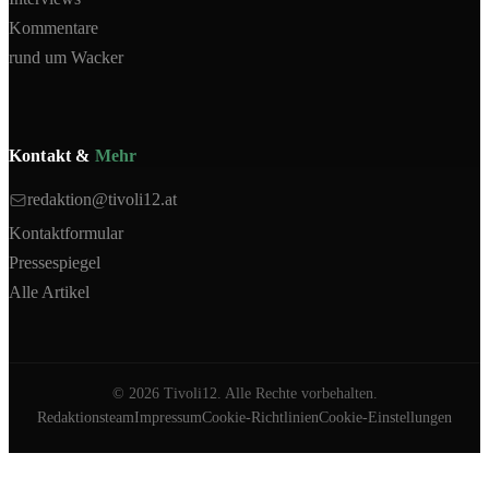
Kommentare
rund um Wacker
Kontakt &
Mehr
redaktion@tivoli12.at
Kontaktformular
Pressespiegel
Alle Artikel
©
2026
Tivoli12. Alle Rechte vorbehalten.
Redaktionsteam
Impressum
Cookie-Richtlinien
Cookie-Einstellungen