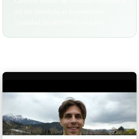
Gespräch jenseits der aktuellen Problematik
auf das Sportliche zu konzentrieren.
{youtube}zlEjuE1U0Y8{/youtube}