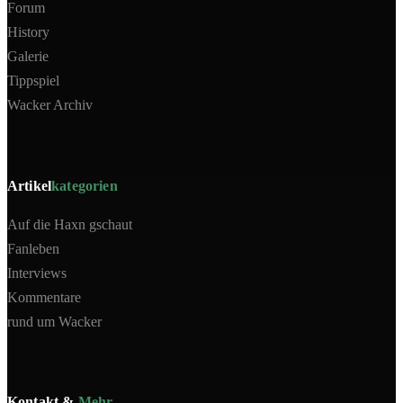
Forum
History
Galerie
Tippspiel
Wacker Archiv
Artikel
kategorien
Auf die Haxn gschaut
Fanleben
Interviews
Kommentare
rund um Wacker
Kontakt &
Mehr