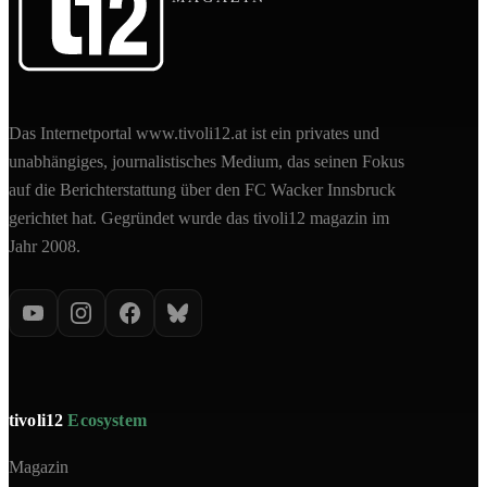
Das Internetportal www.tivoli12.at ist ein privates und
unabhängiges, journalistisches Medium, das seinen Fokus
auf die Berichterstattung über den FC Wacker Innsbruck
gerichtet hat. Gegründet wurde das tivoli12 magazin im
Jahr 2008.
tivoli12
Ecosystem
Magazin