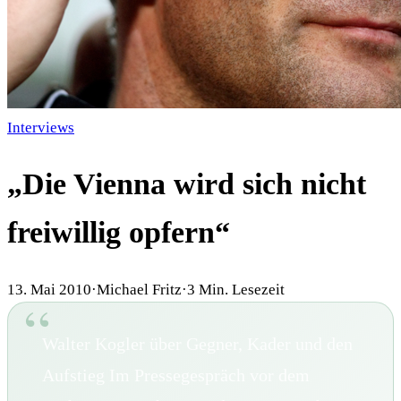
Interviews
„Die Vienna wird sich nicht
freiwillig opfern“
13. Mai 2010
·
Michael Fritz
·
3
Min. Lesezeit
Walter Kogler über Gegner, Kader und den
Aufstieg Im Pressegespräch vor dem