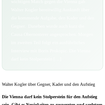
wichtigen Match gegen die Vienna gab
Walter Kogler bereitwillig Auskunft über
die kommende Aufgabe, den Kader und den
Gegner. Daneben wurde auch kurz die
Causa Obernosterer angesprochen. Morgen
im zweiten Teil folgt ein ausführliches
Interview mit Boris Prokopic. Die Vienna
darf kein Stolperstein […]
Walter Kogler über Gegner, Kader und den Aufstieg
Die Vienna darf kein Stolperstein für den Aufstieg
sein. Gibt es Neuigkeiten zu gesperrten und verletzen