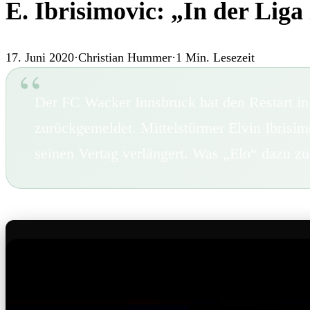
E. Ibrisimovic: „In der Liga 
17. Juni 2020
·
Christian Hummer
·
1
Min. Lesezeit
Der FC Wacker Innsbruck hat den Restart in 
zurückgemeldet. Mittelstürmer Elvin Ibrisim
seinen Vertag verlängert. Was „Elo“ dazu 