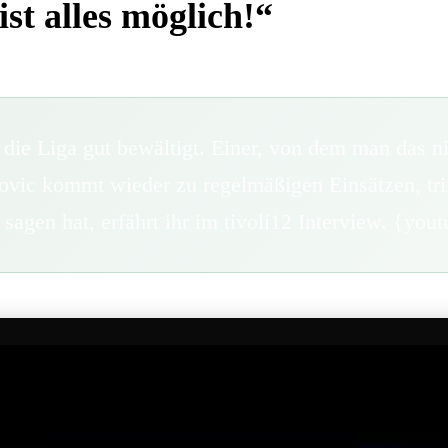
ist alles möglich!“
die Liga gut bewältigt. Einer, von dem man das nic
ovic kommt wieder zu regelmäßigen Einsätzen, tri
zu sagen hat, erfährt ihr im tivoli12 Interview