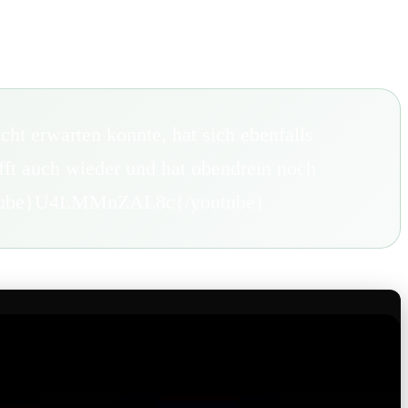
ht erwarten konnte, hat sich ebenfalls
fft auch wieder und hat obendrein noch
. {youtube}U4LMMnZAL8c{/youtube}