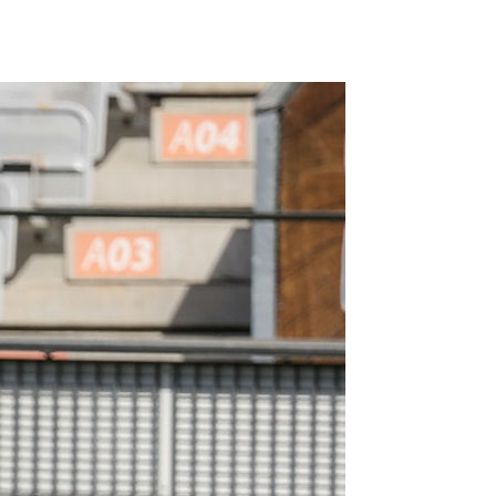
FORUM
HISTORY
GALERIE
TIPPSPIEL
·
·
·