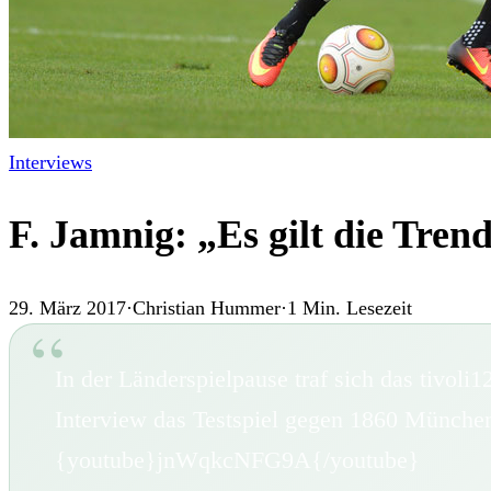
Interviews
F. Jamnig: „Es gilt die Tre
29. März 2017
·
Christian Hummer
·
1
Min. Lesezeit
In der Länderspielpause traf sich das tivoli
Interview das Testspiel gegen 1860 München
{youtube}jnWqkcNFG9A{/youtube}