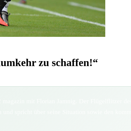
ndumkehr zu schaffen!“
12 magazin mit Florian Jamnig. Der Flügelflitzer 
 und spricht über seine Situation sowie den kom