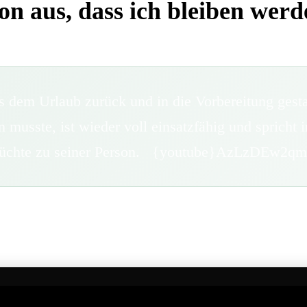
von aus, dass ich bleiben werd
 dem Urlaub zurück und in die Vorbereitung gestart
musste, ist wieder voll einsatzfähig und spricht 
rgerüchte zu seiner Person. {youtube}AzLzDEw2q