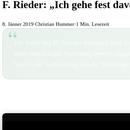
F. Rieder: „Ich gehe fest da
8. Jänner 2019
·
Christian Hummer
·
1
Min. Lesezeit
Die Profis des FC Wacker Innsbruck sind aus
einer hartnäckigen Verletzung herumschlagen 
Start in die Vorbereitung und die Transfe