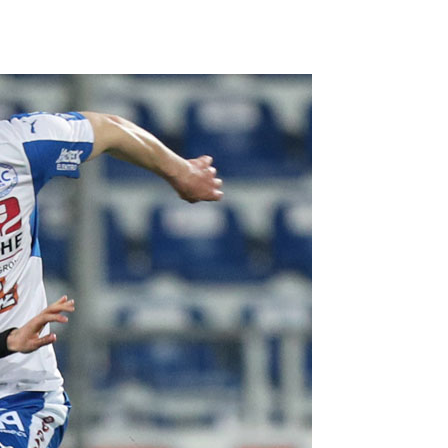
FORUM
HISTORY
GALERIE
TIPPSPIEL
·
·
·