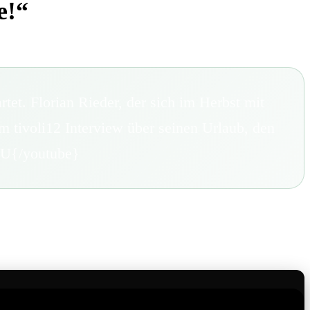
e!“
et. Florian Rieder, der sich im Herbst mit
im tivoli12 Interview über seinen Urlaub, den
mU{/youtube}