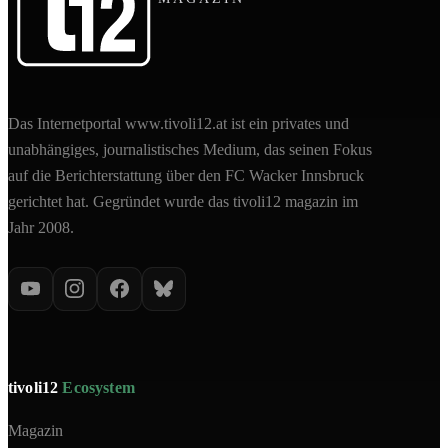
Das Internetportal www.tivoli12.at ist ein privates und
unabhängiges, journalistisches Medium, das seinen Fokus
auf die Berichterstattung über den FC Wacker Innsbruck
gerichtet hat. Gegründet wurde das tivoli12 magazin im
Jahr 2008.
tivoli12
Ecosystem
Magazin