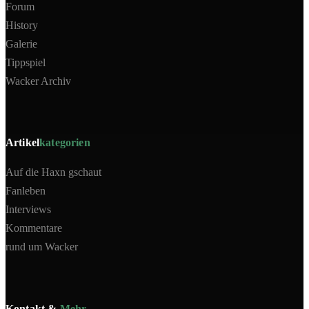
Forum
History
Galerie
Tippspiel
Wacker Archiv
Artikel
kategorien
Auf die Haxn gschaut
Fanleben
Interviews
Kommentare
rund um Wacker
Kontakt &
Mehr