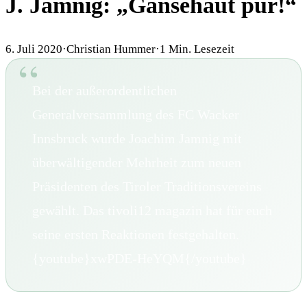
J. Jamnig: „Gänsehaut pur!“
6. Juli 2020
·
Christian Hummer
·
1
Min. Lesezeit
Bei der außerordentlichen
Generalversammlung des FC Wacker
Innsbruck wurde Joachim Jamnig mit
überwältigender Mehrheit zum neuen
Präsidenten des Tiroler Traditionsvereins
gewählt. Das tivoli12 magazin hat für euch
seine ersten Reaktionen festgehalten.
{youtube}xwPDE-HeYQM{/youtube}