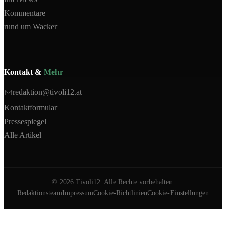
Kommentare
rund um Wacker
Kontakt &
Mehr
redaktion@tivoli12.at
Kontaktformular
Pressespiegel
Alle Artikel
©
2026
Tivoli12. Alle Rechte vorbehalten.
Redaktionsteam
Impressum
Cookie-Richtlinien
Cookie-Einstellungen