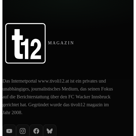
MAGAZIN
Das Internetportal www.tivoli12.at ist ein privates und
unabhängiges, journalistisches Medium, das seinen Fokus
auf die Berichterstattung über den FC Wacker Innsbruck
gerichtet hat. Gegründet wurde das tivoli12 magazin im
Jahr 2008.