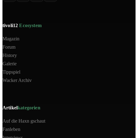
tivoli12
Ecosystem
Magazin
Forum
History
Galerie
Tippspiel
Wacker Archiv
Artikel
kategorien
Auf die Haxn gschaut
Fanleben
Interviews