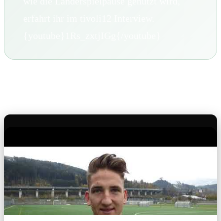
wie die Länderspielpause genutzt wird,
erfahrt ihr im tivoli12 Interview.
{youtube}1Rs_zxtjIGg{/youtube}