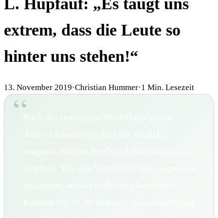
L. Hupfauf: „Es taugt uns
extrem, dass die Leute so
hinter uns stehen!“
13. November 2019
·
Christian Hummer
·
1
Min. Lesezeit
Nach der unnötigen Niederlage gegen
Austria Klagenfurt, traf das tivoli12
magazin Wacker Innsbruck Kapitän Lukas
Hupfauf. Wie der Verteidiger die Gegentore
analysiert, was es bedeutet als jüngster
Kapitän der FCW-Historie aufzulaufen und