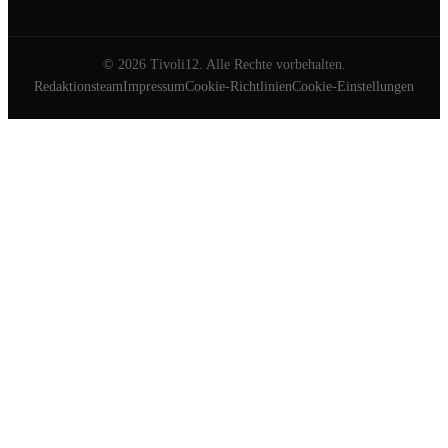
©
2026
Tivoli12. Alle Rechte vorbehalten.
Redaktionsteam
Impressum
Cookie-Richtlinien
Cookie-Einstellungen