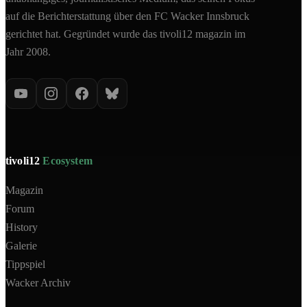
auf die Berichterstattung über den FC Wacker Innsbruck
gerichtet hat. Gegründet wurde das tivoli12 magazin im
Jahr 2008.
tivoli12
Ecosystem
Magazin
Forum
History
Galerie
Tippspiel
Wacker Archiv