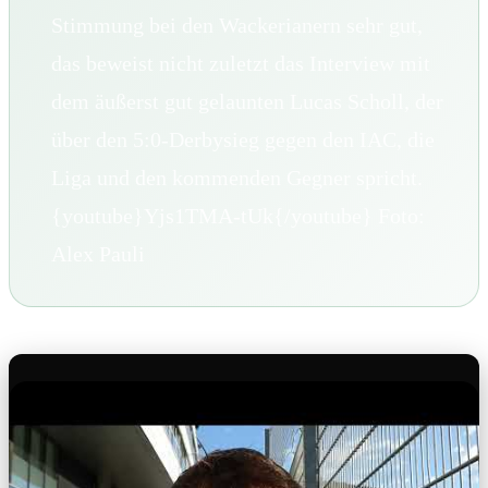
Stimmung bei den Wackerianern sehr gut,
das beweist nicht zuletzt das Interview mit
dem äußerst gut gelaunten Lucas Scholl, der
über den 5:0-Derbysieg gegen den IAC, die
Liga und den kommenden Gegner spricht.
{youtube}Yjs1TMA-tUk{/youtube} Foto:
Alex Pauli