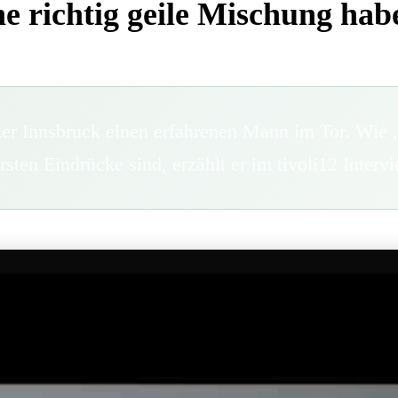
e richtig geile Mischung hab
ker Innsbruck einen erfahrenen Mann im Tor. Wi
ersten Eindrücke sind, erzählt er im tivoli12 Int