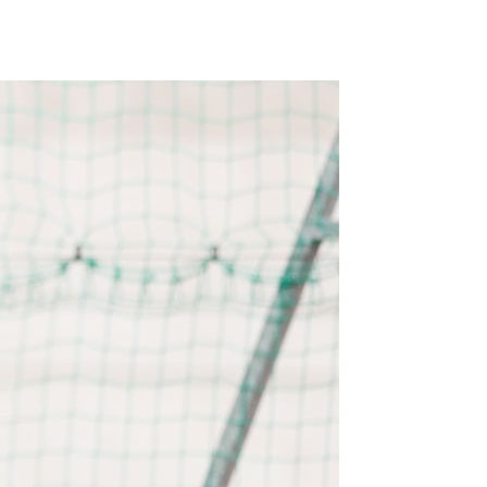
FORUM
HISTORY
GALERIE
TIPPSPIEL
·
·
·