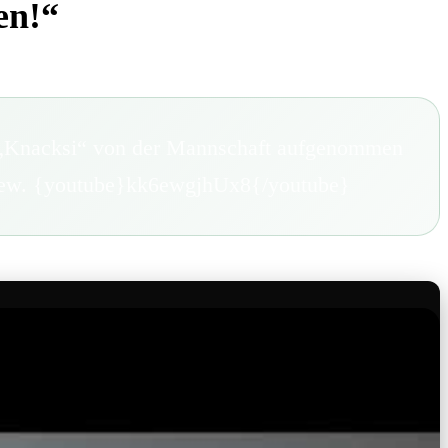
en!“
e „Knacksi“ von der Mannschaft aufgenommen
erview. {youtube}kk6ewgjhUx8{/youtube}