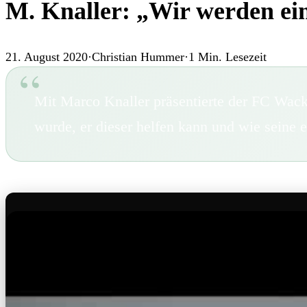
M. Knaller: „Wir werden ein
21. August 2020
·
Christian Hummer
·
1
Min. Lesezeit
Mit Marco Knaller präsentierte der FC Wac
wurde, er dieser helfen kann und wie seine 