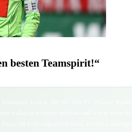
n besten Teamspirit!“
 Innsbruck zurück, der mit dem FC Wacker Innsbru
inen Aufstieg stimmen müssen und wie er seine Schu
 Passi, im Fußballgeschäft ist es ziemlich außer