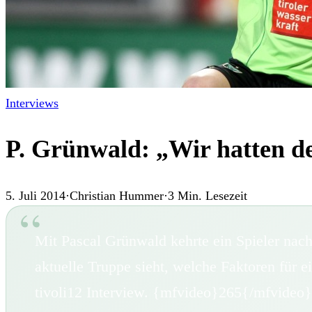
Interviews
P. Grünwald: „Wir hatten de
5. Juli 2014
·
Christian Hummer
·
3
Min. Lesezeit
Mit Pascal Grünwald kehrte ein Spieler nach
aktuelle Truppe sieht, welche Faktoren für e
tivoli12 Interview. {mfvideo}265{/mfvideo}