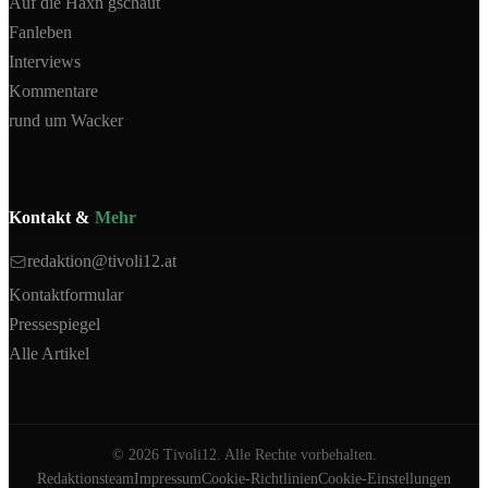
Auf die Haxn gschaut
Fanleben
Interviews
Kommentare
rund um Wacker
Kontakt &
Mehr
redaktion@tivoli12.at
Kontaktformular
Pressespiegel
Alle Artikel
©
2026
Tivoli12. Alle Rechte vorbehalten.
Redaktionsteam
Impressum
Cookie-Richtlinien
Cookie-Einstellungen