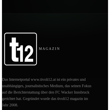
MAGAZIN
Das Internetportal www.tivoli12.at ist ein privates und
unabhängiges, journalistisches Medium, das seinen Fokus
auf die Berichterstattung über den FC Wacker Innsbruck
gerichtet hat. Gegründet wurde das tivoli12 magazin im
Jahr 2008.