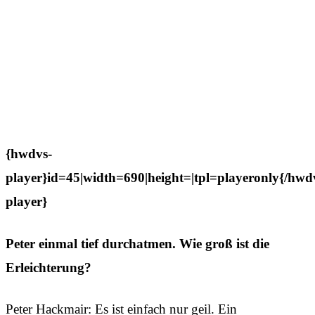
{hwdvs-
player}id=45|width=690|height=|tpl=playeronly{/hwd
player}
Peter einmal tief durchatmen. Wie groß ist die
Erleichterung?
Peter Hackmair: Es ist einfach nur geil. Ein