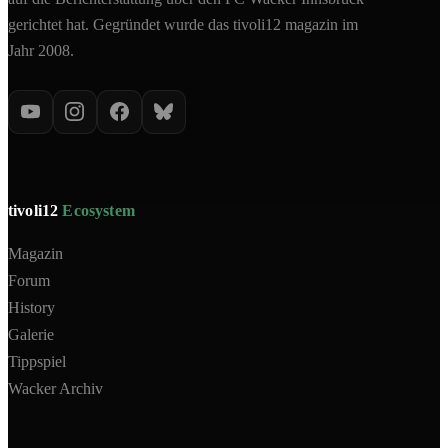
gerichtet hat. Gegründet wurde das tivoli12 magazin im
Jahr 2008.
tivoli12
Ecosystem
Magazin
Forum
History
Galerie
Tippspiel
Wacker Archiv