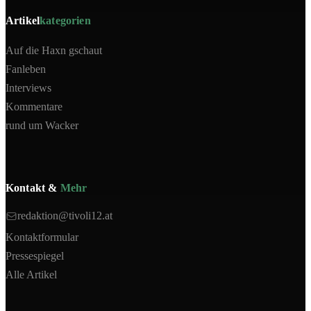
Artikel
kategorien
Auf die Haxn gschaut
Fanleben
Interviews
Kommentare
rund um Wacker
Kontakt &
Mehr
redaktion@tivoli12.at
Kontaktformular
Pressespiegel
Alle Artikel