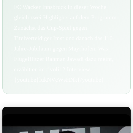
FC Wacker Innsbruck in dieser Woche
gleich zwei Highlights auf dem Programm.
Zunächst das Cup-Spiel gegen
Titelverteidiger Imst und danach das 110-
Jahre-Jubiläum gegen Mayrhofen. Was
Flügelflitzer Rahman Jawadi dazu meint,
erzählt er im tivoli12 Interview.
{youtube}lukNVcWsHNk{/youtube}