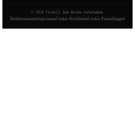
©
2026
Tivoli12. Alle Rechte vorbehalten.
Redaktionsteam
Impressum
Cookie-Richtlinien
Cookie-Einstellungen