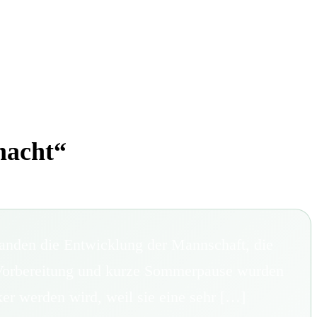
macht“
tanden die Entwicklung der Mannschaft, die
 Vorbereitung und kurze Sommerpause wurden
er werden wird, weil sie eine sehr […]