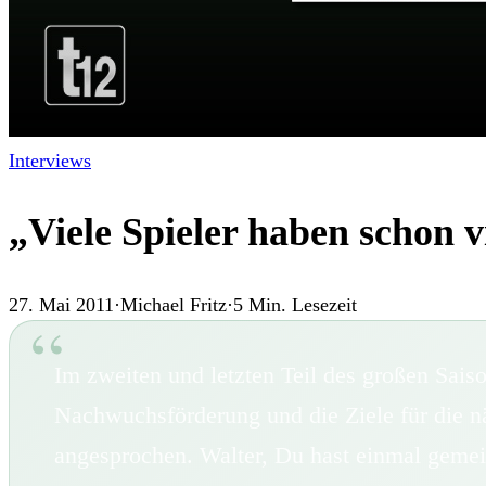
Interviews
„Viele Spieler haben schon 
27. Mai 2011
·
Michael Fritz
·
5
Min. Lesezeit
Im zweiten und letzten Teil des großen Sais
Nachwuchsförderung und die Ziele für die 
angesprochen. Walter, Du hast einmal gemein