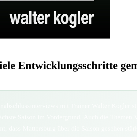
viele Entwicklungsschritte ge
onabschlussinterviews mit Trainer Walter Kogler s
nächste Saison im Vordergrund. Auch die Themen
t, dass Mattersburg über die Saison gesehen stärk